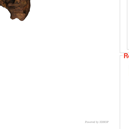
R
Powered by 3DHOP
CNR – ISTI