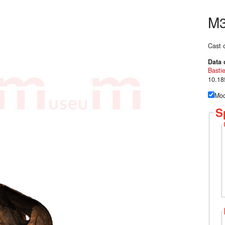
M3
Cast o
Data 
Basti
10.18
Mod
S