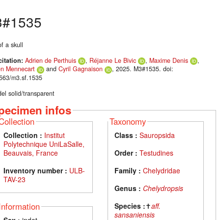
#1535
f a skull
citation:
Adrien de Perthuis
,
Réjanne Le Bivic
,
Maxime Denis
,
en Mennecart
and
Cyril Gagnaison
, 2025. M3#1535. doi:
563/m3.sf.1535
el solid/transparent
pecimen infos
Collection
Taxonomy
Collection :
Institut
Class :
Sauropsida
Polytechnique UniLaSalle,
Beauvais, France
Order :
Testudines
Inventory number :
ULB-
Family :
Chelydridae
TAV-23
Genus :
Chelydropsis
Information
Species :
✝
aff.
sansaniensis