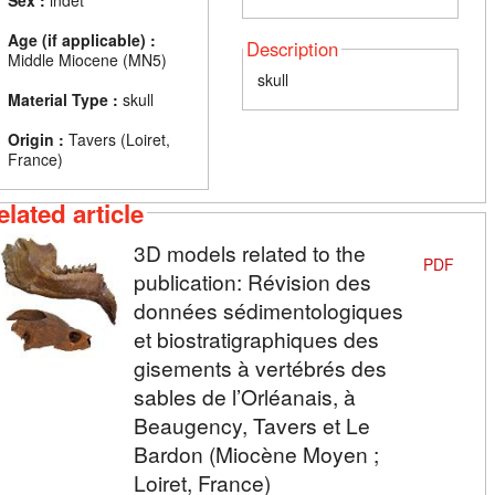
Sex :
indet
Age (if applicable) :
Description
Middle Miocene (MN5)
skull
Material Type :
skull
Origin :
Tavers (Loiret,
France)
elated article
3D models related to the
PDF
publication: Révision des
données sédimentologiques
et biostratigraphiques des
gisements à vertébrés des
sables de l’Orléanais, à
Beaugency, Tavers et Le
Bardon (Miocène Moyen ;
Loiret, France)